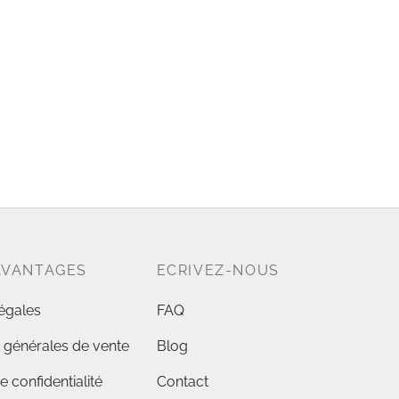
ction homme Confort
€
 des options
AVANTAGES
ECRIVEZ-NOUS
égales
FAQ
 générales de vente
Blog
e confidentialité
Contact