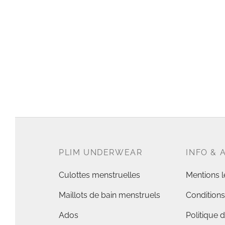
Protection homme Aisance
Prote
15,99
€
16,99
Choix des options
Choix
PLIM UNDERWEAR
INFO & 
Culottes menstruelles
Mentions l
Maillots de bain menstruels
Conditions
Ados
Politique d