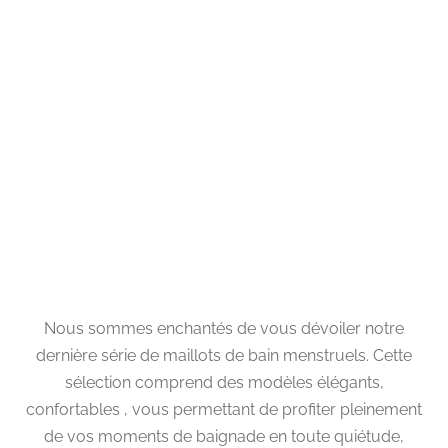
26,90€
32,90€
Louise
Plage
44,90
€
–
46,90
€
de
prix :
44,90€
à
Nous sommes enchantés de vous dévoiler notre
46,90€
dernière série de maillots de bain menstruels. Cette
sélection comprend des modèles élégants,
confortables , vous permettant de profiter pleinement
de vos moments de baignade en toute quiétude,