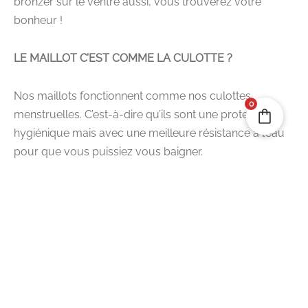
bronzer sur le ventre aussi, vous trouverez votre
bonheur !
LE MAILLOT C’EST COMME LA CULOTTE ?
Nos maillots fonctionnent comme nos culottes
0
menstruelles. C’est-à-dire qu’ils sont une protection
hygiénique mais avec une meilleure résistance à l’eau
pour que vous puissiez vous baigner.
Cependant en fonction de votre flux, nous vous
conseillons d’utiliser une de vos protections habituelles
en plus, pour minimiser le risque de fuite. Effectivement
le maillot conviendra parfaitement en prévention de
vos règles, pour les jours de spotting ou si vous avez
un flux léger. Pour les flux plus important il vous
protègera mais une autre protection sera nécessaire